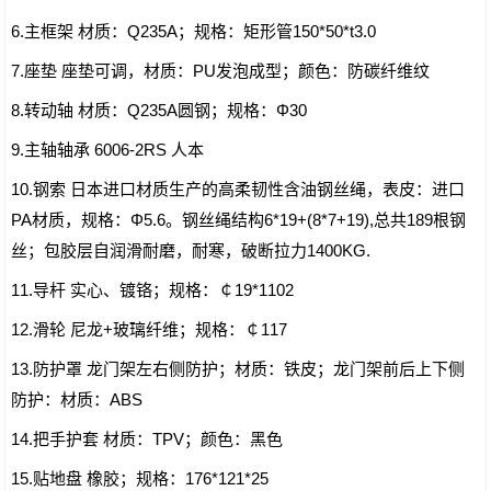
6.主框架 材质：Q235A；规格：矩形管150*50*t3.0
7.座垫 座垫可调，材质：PU发泡成型；颜色：防碳纤维纹
8.转动轴 材质：Q235A圆钢；规格：Φ30
9.主轴轴承 6006-2RS 人本
10.钢索 日本进口材质生产的高柔韧性含油钢丝绳，表皮：进口
PA材质，规格：Φ5.6。钢丝绳结构6*19+(8*7+19),总共189根钢
丝；包胶层自润滑耐磨，耐寒，破断拉力1400KG.
11.导杆 实心、镀铬；规格：￠19*1102
12.滑轮 尼龙+玻璃纤维；规格：￠117
13.防护罩 龙门架左右侧防护；材质：铁皮；龙门架前后上下侧
防护：材质：ABS
14.把手护套 材质：TPV；颜色：黑色
15.贴地盘 橡胶；规格：176*121*25